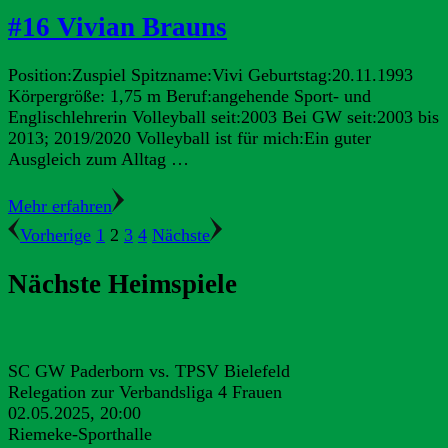
#16 Vivian Brauns
Position:Zuspiel Spitzname:Vivi Geburtstag:20.11.1993
Körpergröße: 1,75 m Beruf:angehende Sport- und
Englischlehrerin Volleyball seit:2003 Bei GW seit:2003 bis
2013; 2019/2020 Volleyball ist für mich:Ein guter
Ausgleich zum Alltag …
Mehr erfahren
Seitennummerierung
Seite
Seite
Seite
Seite
Vorherige
1
2
3
4
Nächste
der
Nächste Heimspiele
Beiträge
SC GW Paderborn vs. TPSV Bielefeld
Relegation zur Verbandsliga 4 Frauen
02.05.2025, 20:00
Riemeke-Sporthalle