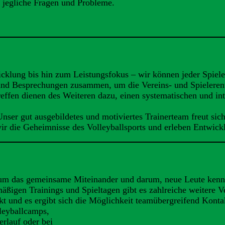
r jegliche Fragen und Probleme.
klung bis hin zum Leistungsfokus – wir können jeder Spieleri
 und Besprechungen zusammen, um die Vereins- und Spieleren
Treffen dienen des Weiteren dazu, einen systematischen und i
er gut ausgebildetes und motiviertes Trainerteam freut sich 
ir die Geheimnisse des Volleyballsports und erleben Entwick
ch um das gemeinsame Miteinander und darum, neue Leute ken
äßigen Trainings und Spieltagen gibt es zahlreiche weitere V
nd es ergibt sich die Möglichkeit teamübergreifend Kontak
lleyballcamps,
erlauf oder bei