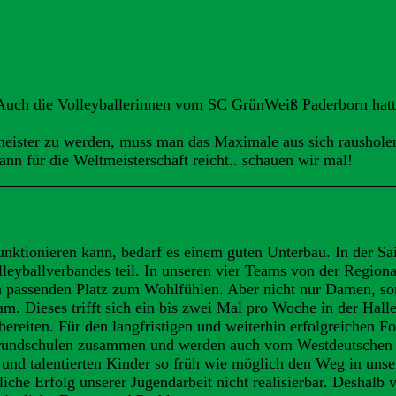
 Auch die Volleyballerinnen vom SC GrünWeiß Paderborn hatten
eister zu werden, muss man das Maximale aus sich raushole
ann für die Weltmeisterschaft reicht.. schauen wir mal!
funktionieren kann, bedarf es einem guten Unterbau. In der S
ballverbandes teil. In unseren vier Teams von der Regionalli
inen passenden Platz zum Wohlfühlen. Aber nicht nur Damen, 
. Dieses trifft sich ein bis zwei Mal pro Woche in der Hall
eiten. Für den langfristigen und weiterhin erfolgreichen For
 Grundschulen zusammen und werden auch vom Westdeutschen V
 und talentierten Kinder so früh wie möglich den Weg in unse
iche Erfolg unserer Jugendarbeit nicht realisierbar. Deshalb