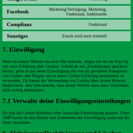
Consent
google-
to
analytics
Marketing/Verfolgung, Marketing,
service
Facebook
Consent
Funktional, funktionelle
google-
to
fonts
service
Complianz
Funktional
Consent
facebook
to
Sonstiges
Zweck wird noch ermittelt
service
Consent
complianz
to
service
7. Einwilligung
sonstiges
Wenn du unsere Website das erste Mal besuchst, zeigen wir dir ein Pop-Up
mit einer Erklärung über Cookies. Sobald du auf „Einstellungen speichern“
klickst, gibst du uns deine Einwilligung alle von dir gewählten Kategorien
von Cookies und Plugins wie in dieser Cookie-Erklärung beschrieben zu
verwenden. Du kannst die Verwendung von Cookies über deinen Browser
deaktivieren, aber bitte beachte, dass unsere Website dann unter Umständen
nicht richtig funktioniert.
7.1 Verwalte deine Einwilligungseinstellungen
Du hast die Cookie-Richtlinie ohne Javascript-Unterstützung geladen. Unter
AMP kannst du den Button zum Zustimmen der Einwilligung unten auf der
Seite verwenden.