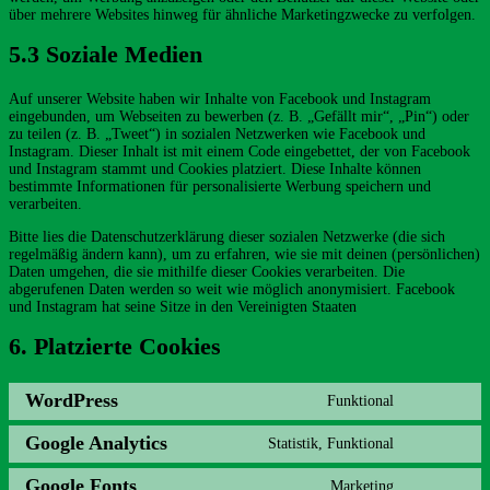
über mehrere Websites hinweg für ähnliche Marketingzwecke zu verfolgen.
5.3 Soziale Medien
Auf unserer Website haben wir Inhalte von Facebook und Instagram
eingebunden, um Webseiten zu bewerben (z. B. „Gefällt mir“, „Pin“) oder
zu teilen (z. B. „Tweet“) in sozialen Netzwerken wie Facebook und
Instagram. Dieser Inhalt ist mit einem Code eingebettet, der von Facebook
und Instagram stammt und Cookies platziert. Diese Inhalte können
bestimmte Informationen für personalisierte Werbung speichern und
verarbeiten.
Bitte lies die Datenschutzerklärung dieser sozialen Netzwerke (die sich
regelmäßig ändern kann), um zu erfahren, wie sie mit deinen (persönlichen)
Daten umgehen, die sie mithilfe dieser Cookies verarbeiten. Die
abgerufenen Daten werden so weit wie möglich anonymisiert. Facebook
und Instagram hat seine Sitze in den Vereinigten Staaten
6. Platzierte Cookies
WordPress
Funktional
Consent
to
Google Analytics
Statistik, Funktional
service
Consent
wordpress
to
Google Fonts
Marketing
service