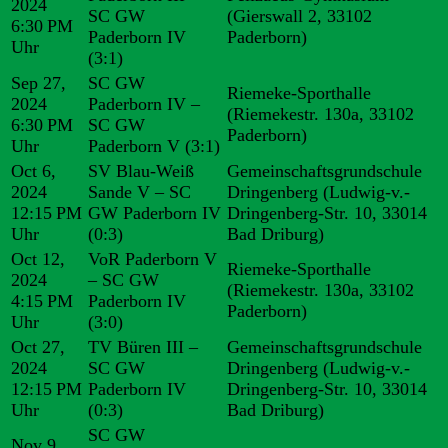
2024
SC GW
(Gierswall 2, 33102
6:30 PM
Paderborn IV
Paderborn)
Uhr
(3:1)
Sep 27,
SC GW
Riemeke-Sporthalle
2024
Paderborn IV –
(Riemekestr. 130a, 33102
6:30 PM
SC GW
Paderborn)
Uhr
Paderborn V
(3:1)
Oct 6,
SV Blau-Weiß
Gemeinschaftsgrundschule
2024
Sande V – SC
Dringenberg (Ludwig-v.-
12:15 PM
GW Paderborn IV
Dringenberg-Str. 10, 33014
Uhr
(0:3)
Bad Driburg)
Oct 12,
VoR Paderborn V
Riemeke-Sporthalle
2024
– SC GW
(Riemekestr. 130a, 33102
4:15 PM
Paderborn IV
Paderborn)
Uhr
(3:0)
Oct 27,
TV Büren III –
Gemeinschaftsgrundschule
2024
SC GW
Dringenberg (Ludwig-v.-
12:15 PM
Paderborn IV
Dringenberg-Str. 10, 33014
Uhr
(0:3)
Bad Driburg)
SC GW
Nov 9,