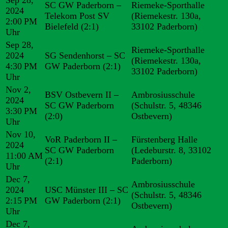
Sep 28,
SC GW Paderborn –
Riemeke-Sporthalle
2024
Telekom Post SV
(Riemekestr. 130a,
2:00 PM
Bielefeld
(2:1)
33102 Paderborn)
Uhr
Sep 28,
Riemeke-Sporthalle
2024
SG Sendenhorst – SC
(Riemekestr. 130a,
4:30 PM
GW Paderborn
(2:1)
33102 Paderborn)
Uhr
Nov 2,
BSV Ostbevern II –
Ambrosiusschule
2024
SC GW Paderborn
(Schulstr. 5, 48346
3:30 PM
(2:0)
Ostbevern)
Uhr
Nov 10,
VoR Paderborn II –
Fürstenberg Halle
2024
SC GW Paderborn
(Ledeburstr. 8, 33102
11:00 AM
(2:1)
Paderborn)
Uhr
Dec 7,
Ambrosiusschule
2024
USC Münster III – SC
(Schulstr. 5, 48346
2:15 PM
GW Paderborn
(2:1)
Ostbevern)
Uhr
Dec 7,