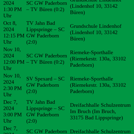
2024
SC GW Paderborn
(Lindenhof 10, 33142
1:30 PM
– TV Büren
(0:2)
Büren)
Uhr
Oct 8,
TV Jahn Bad
Grundschule Lindenhof
2024
Lippspringe – SC
(Lindenhof 10, 33142
12:15 PM
GW Paderborn
Büren)
Uhr
(2:0)
Nov 10,
Riemeke-Sporthalle
2024
SC GW Paderborn
(Riemekestr. 130a, 33102
12:00 PM
– TV Büren
(0:2)
Paderborn)
Uhr
Nov 10,
SV Spexard – SC
Riemeke-Sporthalle
2024
GW Paderborn
(Riemekestr. 130a, 33102
2:30 PM
(2:0)
Paderborn)
Uhr
Dec 7,
TV Jahn Bad
Dreifachhalle Schulzentrum
2024
Lippspringe – SC
Im Bruch (Im Bruch,
3:00 PM
GW Paderborn
33175 Bad Lippspringe)
Uhr
(2:0)
Dec 7,
SC GW Paderborn
Dreifachhalle Schulzentrum