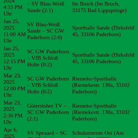
2024
– SV Blau-Weiß
Im Bruch (Im Bruch,
4:15 PM
Sande
(2:1)
33175 Bad Lippspringe)
Uhr
Jan 25,
SV Blau-Weiß
2025
Sporthalle Sande (Dirksfeld
Sande – SC GW
11:00 AM
45, 33106 Paderborn)
Paderborn
(2:0)
Uhr
Jan 25,
SC GW Paderborn
2025
Sporthalle Sande (Dirksfeld
– VfB Schloß
12:15 PM
45, 33106 Paderborn)
Holte
(0:2)
Uhr
Mar 23,
SC GW Paderborn
Riemeke-Sporthalle
2025
– VfB Schloß
(Riemekestr. 130a, 33102
12:00 PM
Holte
(0:2)
Paderborn)
Uhr
Mar 23,
Gütersloher TV –
Riemeke-Sporthalle
2025
SC GW Paderborn
(Riemekestr. 130a, 33102
2:30 PM
(2:1)
Paderborn)
Uhr
Apr 6,
SV Spexard – SC
Schulzentrum Ost (Am
2025