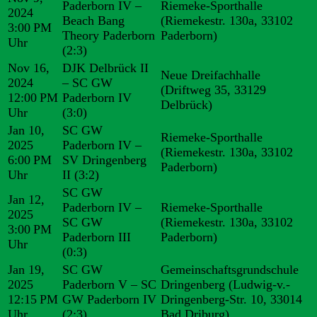
Paderborn IV –
Riemeke-Sporthalle
2024
Beach Bang
(Riemekestr. 130a, 33102
3:00 PM
Theory Paderborn
Paderborn)
Uhr
(2:3)
Nov 16,
DJK Delbrück II
Neue Dreifachhalle
2024
– SC GW
(Driftweg 35, 33129
12:00 PM
Paderborn IV
Delbrück)
Uhr
(3:0)
Jan 10,
SC GW
Riemeke-Sporthalle
2025
Paderborn IV –
(Riemekestr. 130a, 33102
6:00 PM
SV Dringenberg
Paderborn)
Uhr
II
(3:2)
SC GW
Jan 12,
Paderborn IV –
Riemeke-Sporthalle
2025
SC GW
(Riemekestr. 130a, 33102
3:00 PM
Paderborn III
Paderborn)
Uhr
(0:3)
Jan 19,
SC GW
Gemeinschaftsgrundschule
2025
Paderborn V – SC
Dringenberg (Ludwig-v.-
12:15 PM
GW Paderborn IV
Dringenberg-Str. 10, 33014
Uhr
(2:3)
Bad Driburg)