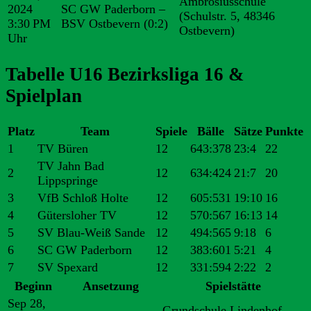
Ambrosiusschule
2024
SC GW Paderborn –
(Schulstr. 5, 48346
3:30 PM
BSV Ostbevern
(0:2)
Ostbevern)
Uhr
Tabelle U16 Bezirksliga 16 &
Spielplan
Platz
Team
Spiele
Bälle
Sätze
Punkte
1
TV Büren
12
643:378
23:4
22
TV Jahn Bad
2
12
634:424
21:7
20
Lippspringe
3
VfB Schloß Holte
12
605:531
19:10
16
4
Gütersloher TV
12
570:567
16:13
14
5
SV Blau-Weiß Sande
12
494:565
9:18
6
6
SC GW Paderborn
12
383:601
5:21
4
7
SV Spexard
12
331:594
2:22
2
Beginn
Ansetzung
Spielstätte
Sep 28,
Grundschule Lindenhof