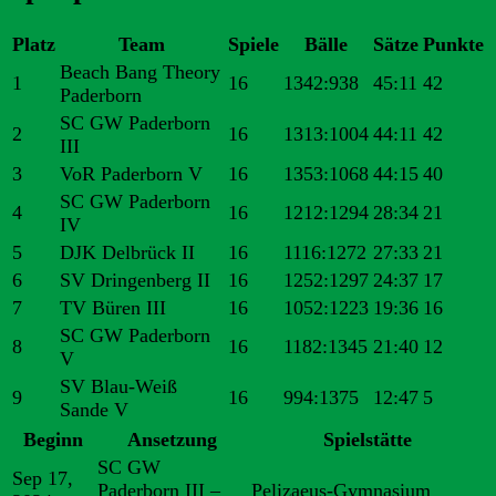
Platz
Team
Spiele
Bälle
Sätze
Punkte
Beach Bang Theory
1
16
1342:938
45:11
42
Paderborn
SC GW Paderborn
2
16
1313:1004
44:11
42
III
3
VoR Paderborn V
16
1353:1068
44:15
40
SC GW Paderborn
4
16
1212:1294
28:34
21
IV
5
DJK Delbrück II
16
1116:1272
27:33
21
6
SV Dringenberg II
16
1252:1297
24:37
17
7
TV Büren III
16
1052:1223
19:36
16
SC GW Paderborn
8
16
1182:1345
21:40
12
V
SV Blau-Weiß
9
16
994:1375
12:47
5
Sande V
Beginn
Ansetzung
Spielstätte
SC GW
Sep 17,
Paderborn III –
Pelizaeus-Gymnasium