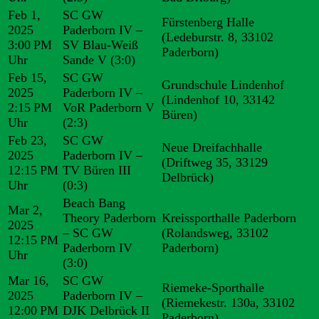
Feb 1,
SC GW
Fürstenberg Halle
2025
Paderborn IV –
(Ledeburstr. 8, 33102
3:00 PM
SV Blau-Weiß
Paderborn)
Uhr
Sande V
(3:0)
Feb 15,
SC GW
Grundschule Lindenhof
2025
Paderborn IV –
(Lindenhof 10, 33142
2:15 PM
VoR Paderborn V
Büren)
Uhr
(2:3)
Feb 23,
SC GW
Neue Dreifachhalle
2025
Paderborn IV –
(Driftweg 35, 33129
12:15 PM
TV Büren III
Delbrück)
Uhr
(0:3)
Beach Bang
Mar 2,
Theory Paderborn
Kreissporthalle Paderborn
2025
– SC GW
(Rolandsweg, 33102
12:15 PM
Paderborn IV
Paderborn)
Uhr
(3:0)
Mar 16,
SC GW
Riemeke-Sporthalle
2025
Paderborn IV –
(Riemekestr. 130a, 33102
12:00 PM
DJK Delbrück II
Paderborn)