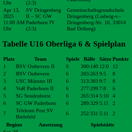
Uhr
(2:3)
Apr 13,
SV Dringenberg
Gemeinschaftsgrundschule
2025
II – SC GW
Dringenberg (Ludwig-v.-
11:00 AM
Paderborn IV
Dringenberg-Str. 10, 33014
Uhr
(2:3)
Bad Driburg)
Tabelle U16 Oberliga 6 & Spielplan
Platz
Team
Spiele
Bälle
Sätze
Punkte
1
BSV Ostbevern II
6
300:140
12:0
12
2
BSV Ostbevern
6
283:263
9:5
8
3
USC Münster III
6
313:303
9:7
8
4
VoR Paderborn II
6
277:299
7:8
6
5
SG Sendenhorst
6
265:314
5:10
4
6
SC GW Paderborn
6
289:329
5:11
2
Telekom Post SV
7
6
252:331
5:11
2
Bielefeld
Beginn
Ansetzung
Spielstätte