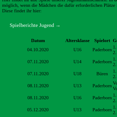
möglich, wenn die Mädchen die dafür erforderlichen Plätze in
Diese findet ihr hier:
Spielberichte Jugend →
Datum
Altersklasse
Spielort
G
1.
04.10.2020
U16
Paderborn
2.
1
07.11.2020
U14
Paderborn
2
1.
07.11.2020
U18
Büren
2
V
08.11.2020
U13
Paderborn
V
1.
08.11.2020
U16
Paderborn
2
1
05.12.2020
U13
Paderborn
2