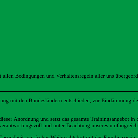
it allen Bedingungen und Verhaltensregeln aller uns übergeor
ng mit den Bundesländern entschieden, zur Eindämmung der
dieser Anordnung und setzt das gesamte Trainingsangebot in 
1 verantwortungsvoll und unter Beachtung unseres umfangrei
sundheit, ein frohes Weihnachtsfest mit der Familie sowie e