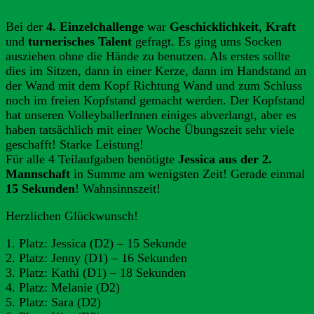
Bei der
4. Einzelchallenge
war
Geschicklichkeit
,
Kraft
und
turnerisches Talent
gefragt. Es ging ums Socken
ausziehen ohne die Hände zu benutzen. Als erstes sollte
dies im Sitzen, dann in einer Kerze, dann im Handstand an
der Wand mit dem Kopf Richtung Wand und zum Schluss
noch im freien Kopfstand gemacht werden. Der Kopfstand
hat unseren VolleyballerInnen einiges abverlangt, aber es
haben tatsächlich mit einer Woche Übungszeit sehr viele
geschafft! Starke Leistung!
Für alle 4 Teilaufgaben benötigte
Jessica aus der 2.
Mannschaft
in Summe am wenigsten Zeit! Gerade einmal
15 Sekunden
! Wahnsinnszeit!
Herzlichen Glückwunsch!
1. Platz: Jessica (D2) – 15 Sekunde
2. Platz: Jenny (D1) – 16 Sekunden
3. Platz: Kathi (D1) – 18 Sekunden
4. Platz: Melanie (D2)
5. Platz: Sara (D2)