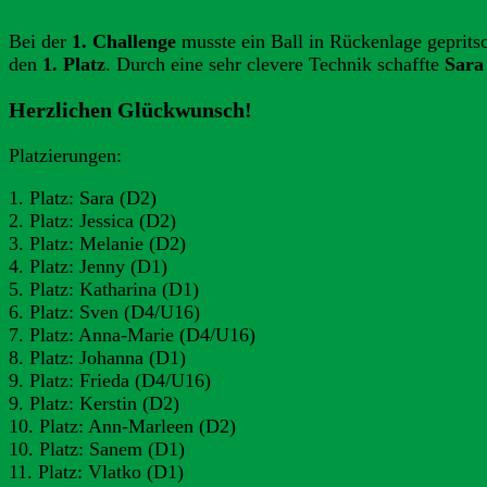
Bei der
1. Challenge
musste ein Ball in Rückenlage geprit
den
1. Platz
. Durch eine sehr clevere Technik schaffte
Sara
Herzlichen Glückwunsch!
Platzierungen:
1. Platz: Sara (D2)
2. Platz: Jessica (D2)
3. Platz: Melanie (D2)
4. Platz: Jenny (D1)
5. Platz: Katharina (D1)
6. Platz: Sven (D4/U16)
7. Platz: Anna-Marie (D4/U16)
8. Platz: Johanna (D1)
9. Platz: Frieda (D4/U16)
9. Platz: Kerstin (D2)
10. Platz: Ann-Marleen (D2)
10. Platz: Sanem (D1)
11. Platz: Vlatko (D1)