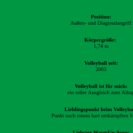
Position:
Außen- und Diagonalangriff
Körpergröße:
1,74 m
Volleyball seit:
2003
Volleyball ist für mich:
ein toller Ausgleich zum Allta
Lieblingspunkt beim Volleybal
Punkt nach einem hart umkämpften Sp
Liebster WarmUp-Song: