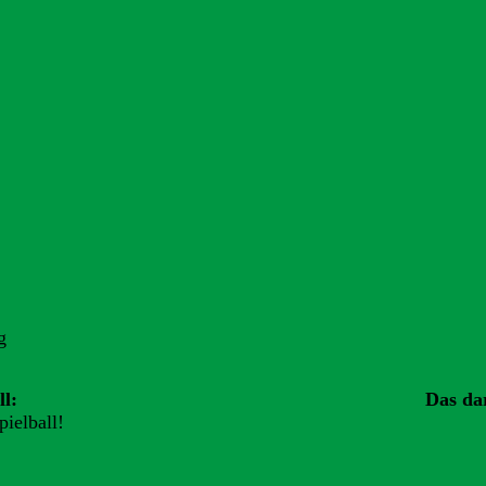
g
l:
Das dar
ielball!