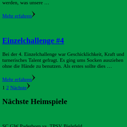
werden, was unsere …
Mehr erfahren
Einzelchallenge #4
Bei der 4. Einzelchallenge war Geschicklichkeit, Kraft und
turnerisches Talent gefragt. Es ging ums Socken ausziehen
ohne die Hände zu benutzen. Als erstes sollte dies …
Mehr erfahren
Seitennummerierung
Seite
Seite
1
2
Nächste
der
Nächste Heimspiele
Beiträge
SC GW Paderborn vs. TPSV Bielefeld